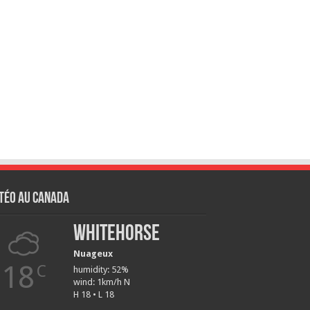
téo au Canada
Whitehorse
Nuageux
18
C
humidity: 52%
wind: 1km/h N
H 18 • L 18