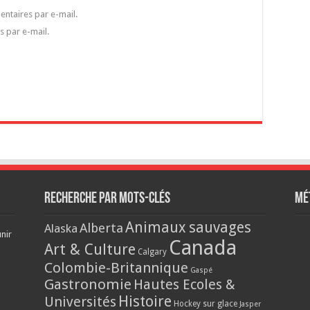
ntaires par e-mail.
s par e-mail.
Recherche par mots-clés
Mé
Animaux sauvages
Alberta
Alaska
nir
Canada
Art & Culture
Calgary
Colombie-Britannique
Gaspé
Gastronomie
Hautes Ecoles &
Histoire
Universités
Hockey sur glace
Jasper