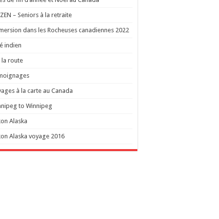
EN – Seniors à la retraite
ersion dans les Rocheuses canadiennes 2022
té indien
 la route
moignages
ages à la carte au Canada
nipeg to Winnipeg
on Alaska
on Alaska voyage 2016