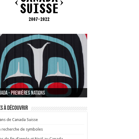
ada - La baie de Fundy
sse - Genève Aéroport
ada - Premières Nations
s à découvrir
ans de Canada Suisse
a recherche de symboles
es de fin d’année et Noël au Canada