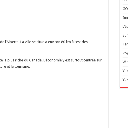
GOZ
Imm
L’é
Sur
e l’Alberta. La ville se situe à environ 80 km à l’est des
Té
Voy
ince la plus riche du Canada. L’économie y est surtout centrée sur
Win
ture et le tourisme.
Yuk
Yuk