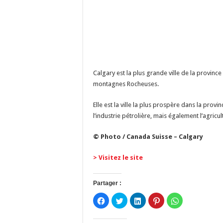
Calgary est la plus grande ville de la province d
montagnes Rocheuses.
Elle est la ville la plus prospère dans la prov
l’industrie pétrolière, mais également l’agricul
© Photo / Canada Suisse – Calgary
> Visitez le site
Partager :
C
C
C
C
C
l
l
l
l
l
i
i
i
i
i
q
q
q
q
q
u
u
u
u
u