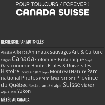
Recherche par mots-clés
Animaux sauvages
Art & Culture
Alberta
Alaska
Canada
Colombie-Britannique
Calgary
Gaspé
Gastronomie
Hautes Ecoles & Universités
Histoire
Parc
Montréal
Nature
Hockey sur glace
Jasper
Province
Photos
national
Premières Nations
Suisse
du Québec
Vidéos
Restaurant
Ski alpin
Yukon
Wapusk
Yoho
Météo au Canada