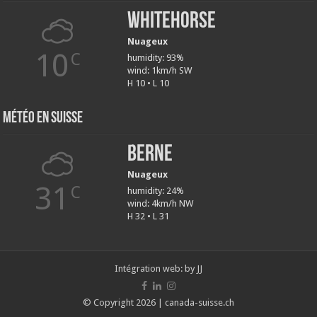
Whitehorse
Nuageux
10
C
humidity: 93%
wind: 1km/h SW
H 10 • L 10
Météo en Suisse
Berne
Nuageux
31
C
humidity: 24%
wind: 4km/h NW
H 32 • L 31
Intégration web:
by JJ
© Copyright 2026 | canada-suisse.ch