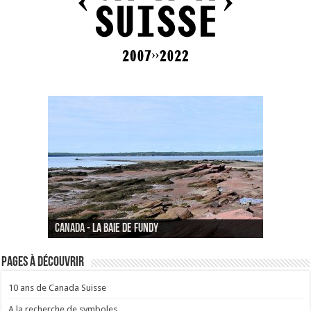
Canada - La baie de Fundy
Suisse - Genève Aéroport
Canada - Premières Nations
Pages à découvrir
10 ans de Canada Suisse
A la recherche de symboles