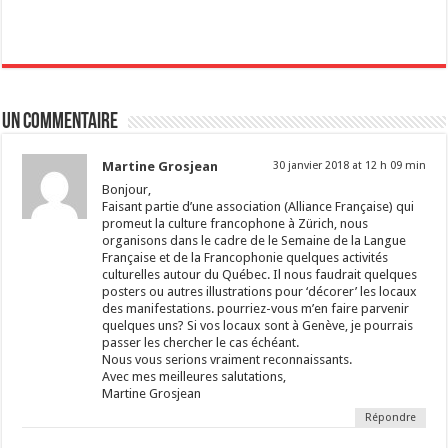
r
r
r
r
r
t
t
t
t
t
a
a
a
a
a
g
g
g
g
g
e
e
e
e
e
r
r
r
r
r
s
s
s
s
s
u
u
u
u
u
r
r
r
r
r
F
T
L
P
W
Un commentaire
a
w
i
i
h
c
i
n
n
a
e
t
k
t
t
b
t
e
e
s
Martine Grosjean
30 janvier 2018 at 12 h 09 min
o
e
d
r
A
o
r
I
e
p
Bonjour,
k
(
n
s
p
Faisant partie d’une association (Alliance Française) qui
(
o
(
t
(
o
u
o
(
o
promeut la culture francophone à Zürich, nous
u
v
u
o
u
organisons dans le cadre de le Semaine de la Langue
v
r
v
u
v
r
e
r
v
r
Française et de la Francophonie quelques activités
e
d
e
r
e
culturelles autour du Québec. Il nous faudrait quelques
d
a
d
e
d
a
posters ou autres illustrations pour ‘décorer’ les locaux
n
a
d
a
n
s
n
a
n
des manifestations. pourriez-vous m’en faire parvenir
s
u
s
n
s
quelques uns? Si vos locaux sont à Genève, je pourrais
u
n
u
s
u
n
e
n
u
n
passer les chercher le cas échéant.
e
n
e
n
e
Nous vous serions vraiment reconnaissants.
n
o
n
e
n
o
u
o
n
o
Avec mes meilleures salutations,
u
v
u
o
u
Martine Grosjean
v
e
v
u
v
e
l
e
v
e
Répondre
l
l
l
e
l
l
e
l
l
l