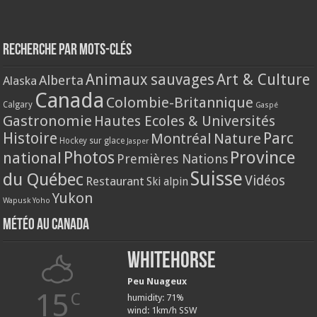
Recherche par mots-clés
Animaux sauvages
Art & Culture
Alberta
Alaska
Canada
Colombie-Britannique
Calgary
Gaspé
Gastronomie
Hautes Ecoles & Universités
Histoire
Parc
Montréal
Nature
Hockey sur glace
Jasper
Province
Photos
national
Premières Nations
Suisse
du Québec
Vidéos
Restaurant
Ski alpin
Yukon
Wapusk
Yoho
Météo au Canada
Whitehorse
Peu Nuageux
15
C
humidity: 71%
wind: 1km/h SSW