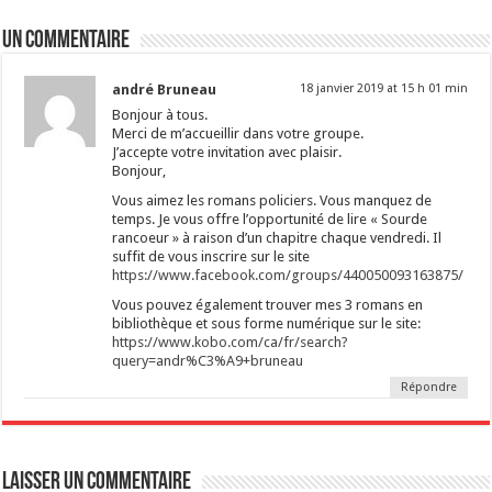
u
u
u
u
u
r
r
r
r
r
F
T
L
P
W
Un commentaire
a
w
i
i
h
c
i
n
n
a
e
t
k
t
t
b
t
e
e
s
andré Bruneau
18 janvier 2019 at 15 h 01 min
o
e
d
r
A
o
r
I
e
p
Bonjour à tous.
k
(
n
s
p
Merci de m’accueillir dans votre groupe.
(
o
(
t
(
o
u
o
(
o
J’accepte votre invitation avec plaisir.
u
v
u
o
u
Bonjour,
v
r
v
u
v
r
e
r
v
r
e
Vous aimez les romans policiers. Vous manquez de
d
e
r
e
d
a
d
e
d
temps. Je vous offre l’opportunité de lire « Sourde
a
n
a
d
a
rancoeur » à raison d’un chapitre chaque vendredi. Il
n
s
n
a
n
s
u
s
n
s
suffit de vous inscrire sur le site
u
n
u
s
u
https://www.facebook.com/groups/440050093163875/
n
e
n
u
n
e
n
e
n
e
Vous pouvez également trouver mes 3 romans en
n
o
n
e
n
o
u
o
n
o
bibliothèque et sous forme numérique sur le site:
u
v
u
o
u
https://www.kobo.com/ca/fr/search?
v
e
v
u
v
e
l
e
v
e
query=andr%C3%A9+bruneau
l
l
l
e
l
l
e
l
l
l
Répondre
e
f
e
l
e
f
e
f
e
f
e
n
e
f
e
n
ê
n
e
n
ê
t
ê
n
ê
t
r
t
ê
t
r
e
r
t
r
Laisser un commentaire
e
)
e
r
e