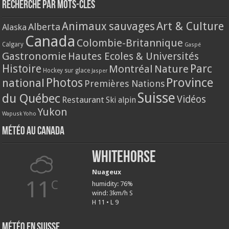
Recherche par mots-clés
Animaux sauvages
Art & Culture
Alberta
Alaska
Canada
Colombie-Britannique
Calgary
Gaspé
Gastronomie
Hautes Ecoles & Universités
Histoire
Parc
Montréal
Nature
Hockey sur glace
Jasper
Province
Photos
national
Premières Nations
Suisse
du Québec
Vidéos
Restaurant
Ski alpin
Yukon
Wapusk
Yoho
Météo au Canada
Whitehorse
Nuageux
11
C
humidity: 76%
wind: 3km/h S
H 11 • L 9
Météo en Suisse