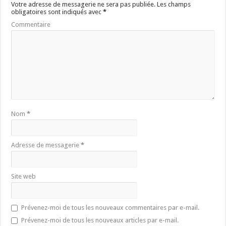
e
f
e
l
e
Votre adresse de messagerie ne sera pas publiée.
Les champs
f
e
f
e
f
obligatoires sont indiqués avec
*
e
n
e
f
e
n
ê
n
e
n
Commentaire
ê
t
ê
n
ê
t
r
t
ê
t
r
e
r
t
r
e
)
e
r
e
)
)
e
)
)
Nom
*
Adresse de messagerie
*
Site web
Prévenez-moi de tous les nouveaux commentaires par e-mail.
Prévenez-moi de tous les nouveaux articles par e-mail.