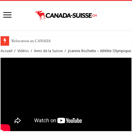
Relocation au CANADA
Accueil
/
Vidéos
/
Amis de la Suisse
/
Joannie Rochette – Athlète Olympique