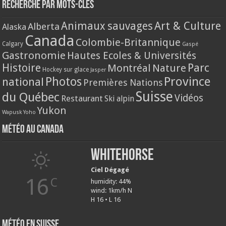
Recherche par mots-clés
Animaux sauvages
Art & Culture
Alberta
Alaska
Canada
Colombie-Britannique
Calgary
Gaspé
Gastronomie
Hautes Ecoles & Universités
Histoire
Parc
Montréal
Nature
Hockey sur glace
Jasper
Province
Photos
national
Premières Nations
Suisse
du Québec
Vidéos
Restaurant
Ski alpin
Yukon
Wapusk
Yoho
Météo au Canada
Whitehorse
Ciel Dégagé
16
C
humidity: 44%
wind: 1km/h N
H 16 • L 16
Météo en Suisse