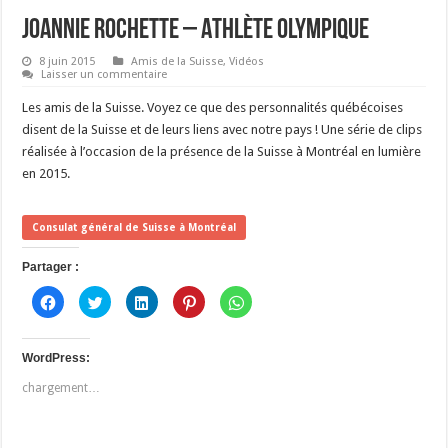
Joannie Rochette – Athlète Olympique
8 juin 2015
Amis de la Suisse
,
Vidéos
Laisser un commentaire
Les amis de la Suisse. Voyez ce que des personnalités québécoises
disent de la Suisse et de leurs liens avec notre pays ! Une série de clips
réalisée à l’occasion de la présence de la Suisse à Montréal en lumière
en 2015.
Consulat général de Suisse à Montréal
Partager :
C
C
C
C
C
l
l
l
l
l
i
i
i
i
i
q
q
q
q
q
u
u
u
u
u
e
e
e
e
e
WordPress:
z
z
z
z
z
p
p
p
p
p
chargement…
o
o
o
o
o
u
u
u
u
u
r
r
r
r
r
p
p
p
p
p
a
a
a
a
a