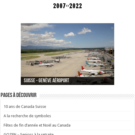
Canada - La baie de Fundy
Suisse - Genève Aéroport
Canada - Premières Nations
Pages à découvrir
10 ans de Canada Suisse
A la recherche de symboles
Fêtes de fin d’année et Noël au Canada
GOZEN – Seniors à la retraite