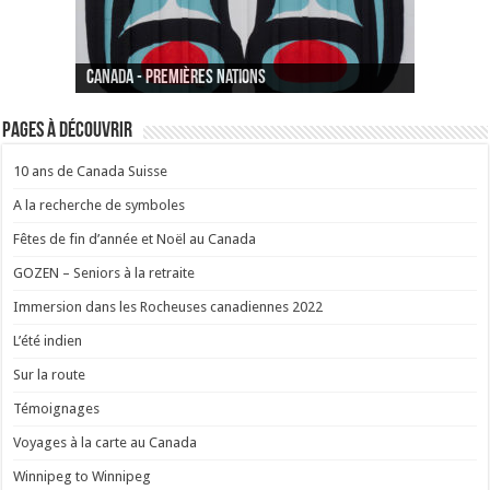
Canada - La baie de Fundy
Suisse - Genève Aéroport
Canada - Premières Nations
Pages à découvrir
10 ans de Canada Suisse
A la recherche de symboles
Fêtes de fin d’année et Noël au Canada
GOZEN – Seniors à la retraite
Immersion dans les Rocheuses canadiennes 2022
L’été indien
Sur la route
Témoignages
Voyages à la carte au Canada
Winnipeg to Winnipeg