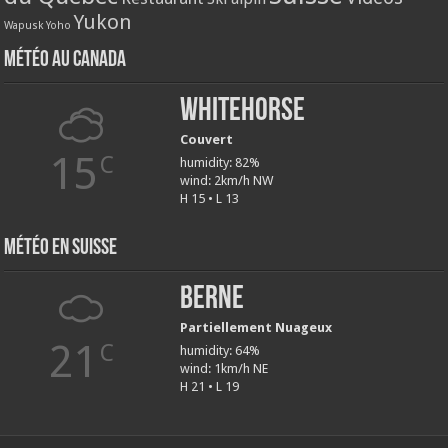
Yukon
Wapusk
Yoho
Météo au Canada
Whitehorse
Couvert
15
C
humidity: 82%
wind: 2km/h NW
H 15 • L 13
Météo en Suisse
Berne
Partiellement Nuageux
21
C
humidity: 64%
wind: 1km/h NE
H 21 • L 19