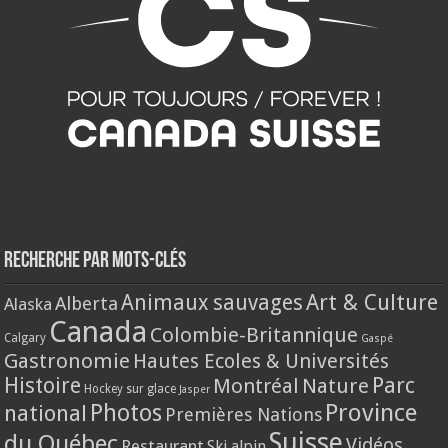
Recherche par mots-clés
Animaux sauvages
Art & Culture
Alberta
Alaska
Canada
Colombie-Britannique
Calgary
Gaspé
Gastronomie
Hautes Ecoles & Universités
Histoire
Parc
Montréal
Nature
Hockey sur glace
Jasper
Province
Photos
national
Premières Nations
Suisse
du Québec
Vidéos
Restaurant
Ski alpin