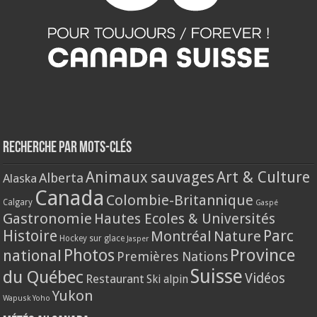
Recherche par mots-clés
Animaux sauvages
Art & Culture
Alberta
Alaska
Canada
Colombie-Britannique
Calgary
Gaspé
Gastronomie
Hautes Ecoles & Universités
Histoire
Parc
Montréal
Nature
Hockey sur glace
Jasper
Province
Photos
national
Premières Nations
Suisse
du Québec
Vidéos
Restaurant
Ski alpin
Yukon
Wapusk
Yoho