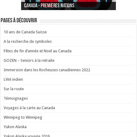
Canada - La baie de Fundy
Suisse - Genève Aéroport
Canada - Premières Nations
Pages à découvrir
10 ans de Canada Suisse
A la recherche de symboles
Fêtes de fin d’année et Noël au Canada
GOZEN – Seniors à la retraite
Immersion dans les Rocheuses canadiennes 2022
L’été indien
Sur la route
Témoignages
Voyages à la carte au Canada
Winnipeg to Winnipeg
Yukon Alaska
Yukon Alaska voyage 2016