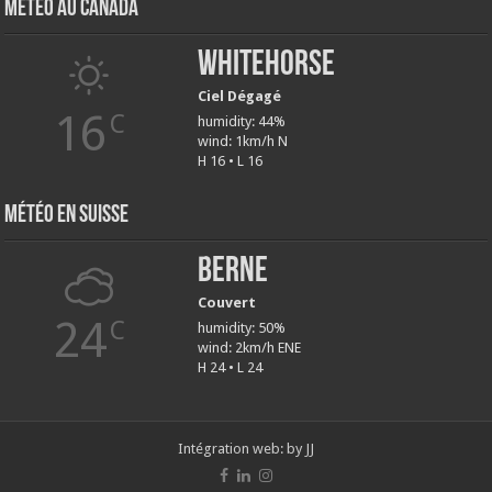
Météo au Canada
Whitehorse
Ciel Dégagé
16
C
humidity: 44%
wind: 1km/h N
H 16 • L 16
Météo en Suisse
Berne
Couvert
24
C
humidity: 50%
wind: 2km/h ENE
H 24 • L 24
Intégration web:
by JJ