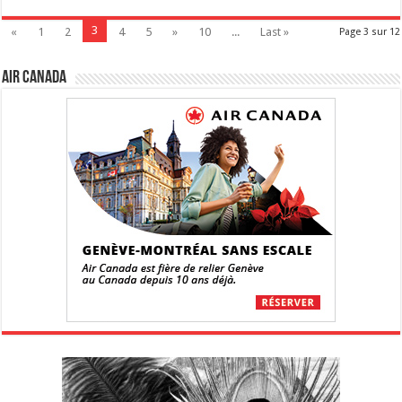
3
«
1
2
4
5
»
10
...
Last »
Page 3 sur 12
Air Canada