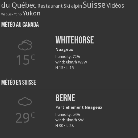
Suisse
du Québec
Vidéos
Restaurant
Ski alpin
Yukon
Wapusk
Yoho
Météo au Canada
Whitehorse
Nuageux
15
C
humidity: 72%
wind: 0km/h WSW
H 15 • L 15
Météo en Suisse
Berne
Partiellement Nuageux
29
C
humidity: 54%
wind: 1km/h SW
H 30 • L 28